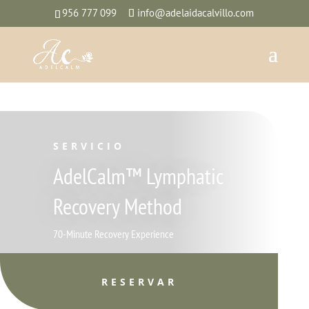
956 777 099
info@adelaidacalvillo.com
SERVICIO
AdelCalm™ Lymphatic
Recovery Method
70-Minute Recovery Experience
RESERVAR